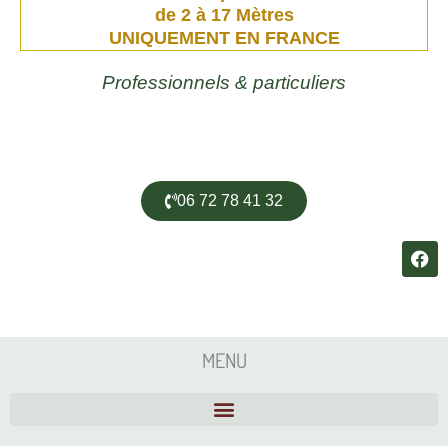
de 2 à 17 Mètres
UNIQUEMENT EN FRANCE
Professionnels & particuliers
06 72 78 41 32
F
a
c
e
b
o
MENU
o
k